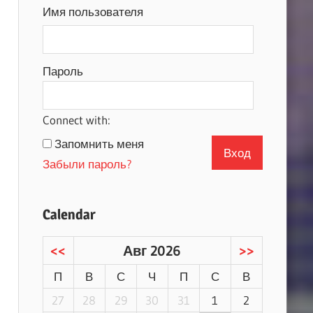
Имя пользователя
Пароль
Connect with:
Запомнить меня
Забыли пароль?
Calendar
<<
Авг 2026
>>
П
В
С
Ч
П
С
В
27
28
29
30
31
1
2