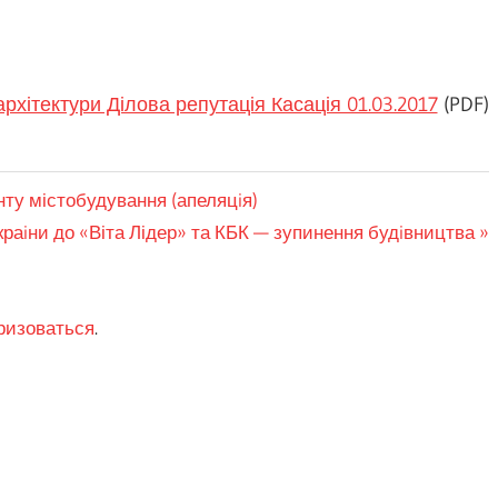
хітектури Ділова репутація Касація 01.03.2017
(PDF)
ту містобудування (апеляцiя)
аiни до «Віта Лідер» та КБК — зупинення будiвництва
ризоваться
.