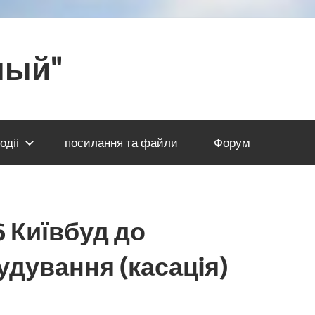
ный"
одii
посилання та файли
Форум
6 Київбуд до
дування (касацiя)