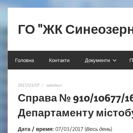
Skip
to
ГО "ЖК Синеозер
content
Сайт
инициативной
Головна
Контакти
Документи
П
группы
инвесторов
2017/03/07
saboteur
Справа № 910/10677/1
Департаменту містобу
Дата / время:
07/03/2017 (
Весь день
)