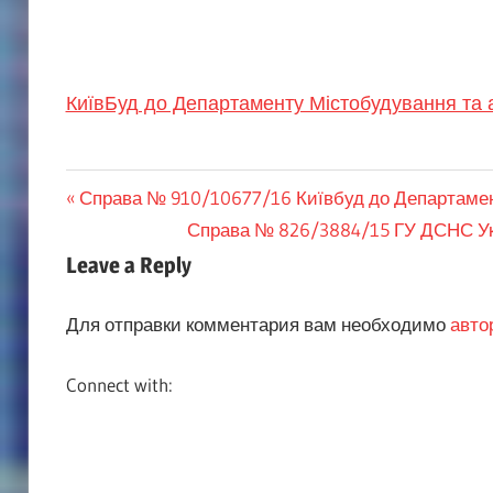
КиївБуд до Департаменту Містобудування та ар
Навигация
Previous
Справа № 910/10677/16 Київбуд до Департамен
Post:
Next
Справа № 826/3884/15 ГУ ДСНС Укр
по
Post:
Leave a Reply
записям
Для отправки комментария вам необходимо
авто
Connect with: