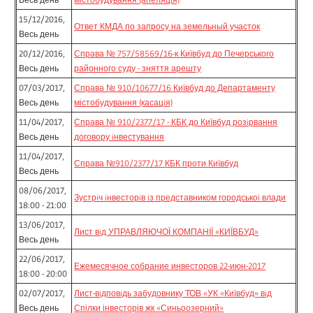
15/12/2016,
Ответ КМДА по запросу на земельный участок
Весь день
20/12/2016,
Справа № 757/58569/16-к Київбуд до Печерського
Весь день
районного суду - зняття арешту
07/03/2017,
Справа № 910/10677/16 Київбуд до Департаменту
Весь день
містобудування (касацiя)
11/04/2017,
Справа № 910/2377/17 - КБК до Київбуд розiрвання
Весь день
договору iнвестування
11/04/2017,
Справа №910/2377/17 КБК проти Київбуд
Весь день
08/06/2017,
Зустрiч iнвесторiв iз представником городськоi влади
18:00 - 21:00
13/06/2017,
Лист вiд УПРАВЛЯЮЧОЇ КОМПАНІЇ «КИЇВБУД»
Весь день
22/06/2017,
Ежемесячное собрание инвесторов 22-июн-2017
18:00 - 20:00
02/07/2017,
Лист-вiдповiдь забудовнику ТОВ «УК «Київбуд» вiд
Весь день
Спілки інвесторів жк «Синьоозерний»