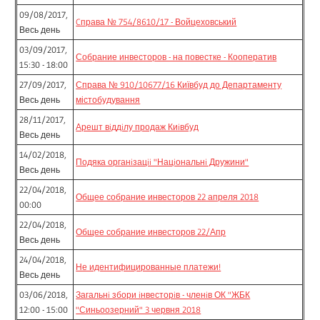
09/08/2017,
Cправа № 754/8610/17 - Войцеховський
Весь день
03/09/2017,
Собрание инвесторов - на повестке - Кооператив
15:30 - 18:00
27/09/2017,
Справа № 910/10677/16 Київбуд до Департаменту
Весь день
містобудування
28/11/2017,
Арешт вiддiлу продаж Киiвбуд
Весь день
14/02/2018,
Подяка органiзацii "Нацiональнi Дружини"
Весь день
22/04/2018,
Общее собрание инвесторов 22 апреля 2018
00:00
22/04/2018,
Общее собрание инвесторов 22/Апр
Весь день
24/04/2018,
Не идентифицированные платежи!
Весь день
03/06/2018,
Загальнi збори iнвесторiв - членiв ОК "ЖБК
12:00 - 15:00
"Синьоозерний" 3 червня 2018