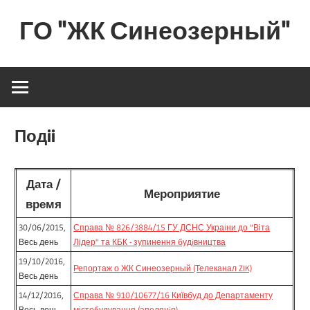
Skip
ГО "ЖК Синеозерный"
to
content
Сайт
инициативной
группы
инвесторов
Подii
Дата /
Мероприятие
время
30/06/2015,
Справа № 826/3884/15 ГУ ДСНС Украiни до "Віта
Весь день
Лідер" та КБК - зупинення будiвництва
19/10/2016,
Репортаж о ЖК Синеозерный (Телеканал ZIK)
Весь день
14/12/2016,
Справа № 910/10677/16 Київбуд до Департаменту
Весь день
містобудування (апеляцiя)